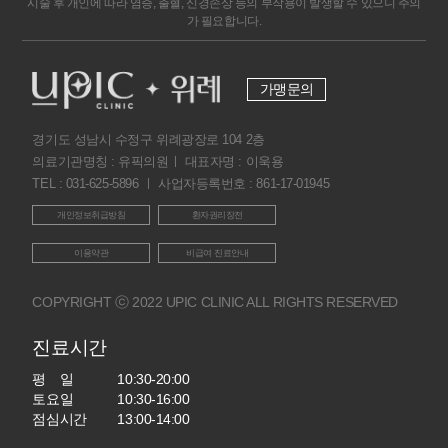
시술 후 개인에 따라 염증, 출혈, 신경손상 등의 부작용이 발생할 수 있으니 주의
가 필요합니다.
가맹문의
경기도 성남시 수정구 위례광장로 104 2층
의료기관명칭 : 유픽의원ㅣ 대표자명 : 이욱용
TEL : 031-625-5896 ㅣ 사업자등록번호 : 861-17-01945
개인정보취급방침
환자권리장전
이용약관
비급여 진료안내
COPYRIGHT ⓒ 2022 UPIC CLINIC ALL RIGHTS RESERVED
진료시간
평 일
10:30-20:00
토요일
10:30-16:00
점심시간
13:00-14:00